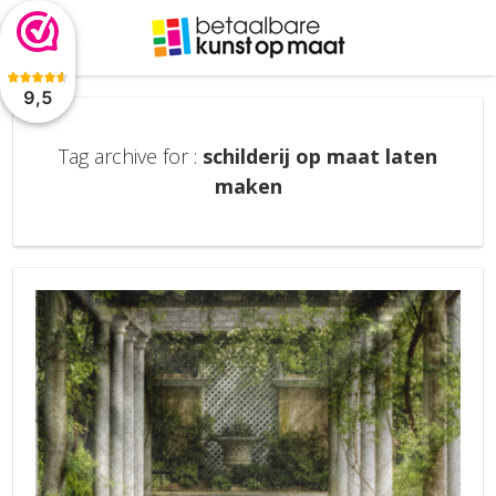
De waardering van www.betaalbarekunst.nl bij
WebwinkelKeur
Reviews
is 9.5/10 gebaseerd op 2045 reviews.
9,5
Tag archive for :
schilderij op maat laten
maken