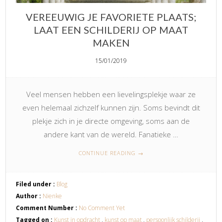
VEREEUWIG JE FAVORIETE PLAATS;
LAAT EEN SCHILDERIJ OP MAAT
MAKEN
15/01/2019
Veel mensen hebben een lievelingsplekje waar ze
even helemaal zichzelf kunnen zijn. Soms bevindt dit
plekje zich in je directe omgeving, soms aan de
andere kant van de wereld. Fanatieke …
CONTINUE READING
→
Filed under :
Blog
Author :
Nienke
Comment Number :
No Comment Yet
Tagged on :
Kunst in opdracht
,
kunst op maat
,
persoonlijk schilderij
,