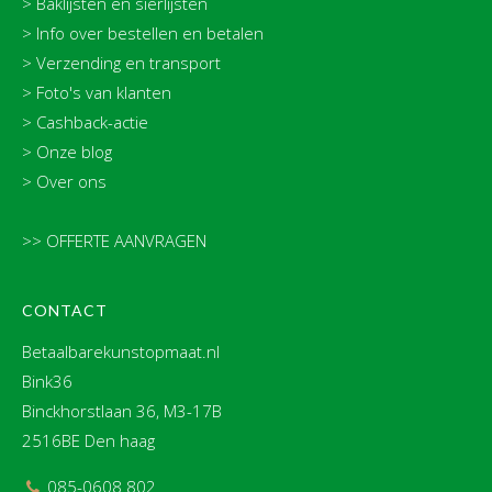
>
Baklijsten en sierlijsten
>
Info over bestellen en betalen
>
Verzending en transport
>
Foto's van klanten
>
Cashback-actie
>
Onze blog
>
Over ons
>> OFFERTE AANVRAGEN
CONTACT
Betaalbarekunstopmaat.nl
Bink36
Binckhorstlaan 36, M3-17B
2516BE Den haag
085-0608 802