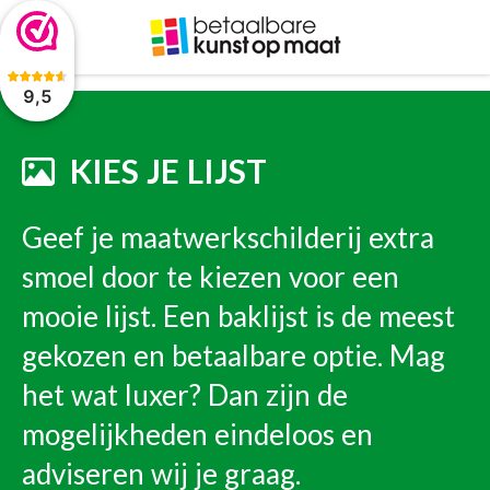
De waardering van www.betaalbarekunst.nl bij
WebwinkelKeur
Reviews
is 9.5/10 gebaseerd op 2045 reviews.
9,5
KIES JE LIJST
Geef je maatwerkschilderij extra
smoel door te kiezen voor een
mooie lijst. Een baklijst is de meest
gekozen en betaalbare optie. Mag
het wat luxer? Dan zijn de
mogelijkheden eindeloos en
adviseren wij je graag.