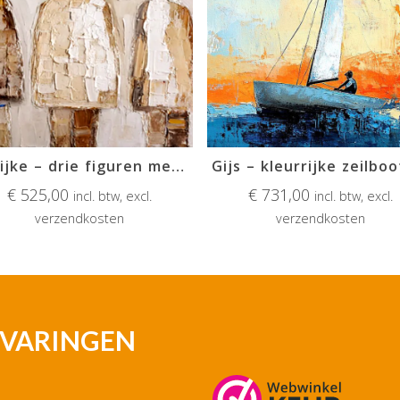
Marijke – drie figuren met hoed
€
525,00
€
731,00
incl. btw, excl.
incl. btw, excl.
verzendkosten
verzendkosten
ERVARINGEN