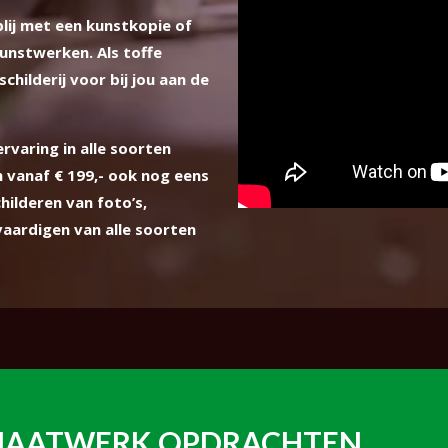
lij met een kunstkopie of
kunstwerken. Als toffe
schilderij voor bij jou aan de
ervaring in alle soorten
n vanaf € 199,- ook nog eens
ilderen van foto’s,
aardigen van alle soorten
AATWERK OPDRACHTEN