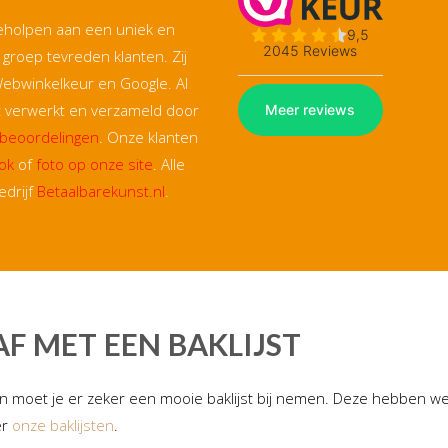
geholpen aan een uniek en
e groep tevreden klanten. Zij
Webwinkelkeur en Google. Al
gt verwerkt en verzameld door
e beoordelingen
. Onze klanten
ok
of
foto op onze site
. Alle
edrijf
Betaalbarekunst.nl
.
AF MET EEN BAKLIJST
 Dan moet je er zeker een mooie baklijst bij nemen. Deze hebben we
er
onze baklijsten
.