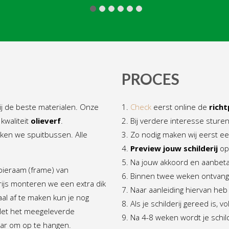
PROCES
ij de beste materialen. Onze
1.
Check
eerst online de
richt
kwaliteit
olieverf
.
2. Bij verdere interesse sturen
ken we spuitbussen. Alle
3. Zo nodig maken wij eerst e
4.
Preview jouw schilderij
op 
5. Na jouw akkoord en aanbeta
pieraam (frame) van
6. Binnen twee weken ontvang
ijs monteren we een extra dik
7. Naar aanleiding hiervan heb
aal af te maken kun je nog
8. Als je schilderij gereed is, 
et het meegeleverde
9. Na 4-8 weken wordt je schil
laar om op te hangen.