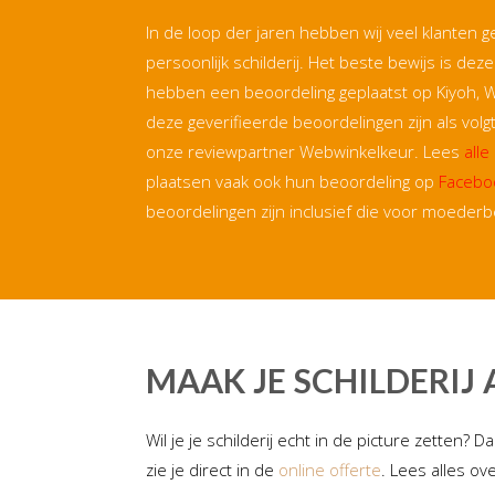
In de loop der jaren hebben wij veel klanten 
persoonlijk schilderij. Het beste bewijs is dez
hebben een beoordeling geplaatst op Kiyoh, 
deze geverifieerde beoordelingen zijn als vol
onze reviewpartner Webwinkelkeur. Lees
all
plaatsen vaak ook hun beoordeling op
Facebo
beoordelingen zijn inclusief die voor moederb
MAAK JE SCHILDERIJ 
Wil je je schilderij echt in de picture zetten?
zie je direct in de
online offerte
. Lees alles ov