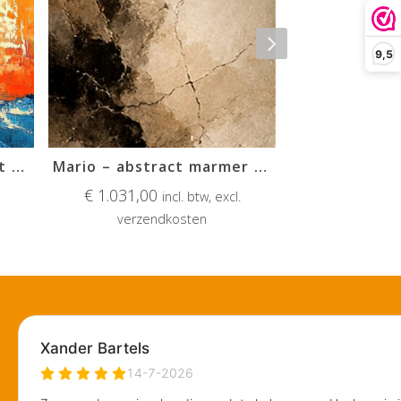
9,5
Gijs – kleurrijke zeilboot (incl. lijst)
Mario – abstract marmer (incl. lijst)
Elbrich –
€
1.031,00
€
359,00
incl. btw, excl.
verzendkosten
verzen