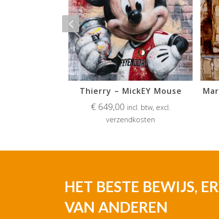
Nadieh – silhouten in het bos (incl. lijst)
Thierry – MickEY Mouse
€
649,00
ncl. btw, excl.
incl. btw, excl.
dkosten
verzendkosten
HET BESTE BEWIJS, 
VAN ANDEREN