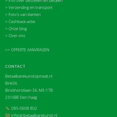
>
Info over bestellen en betalen
>
Verzending en transport
>
Foto's van klanten
>
Cashback-actie
>
Onze blog
>
Over ons
>> OFFERTE AANVRAGEN
CONTACT
Betaalbarekunstopmaat.nl
Bink36
Binckhorstlaan 36, M3-17B
2516BE Den haag
085-0608 802
info(at)betaalbarekunst.nl