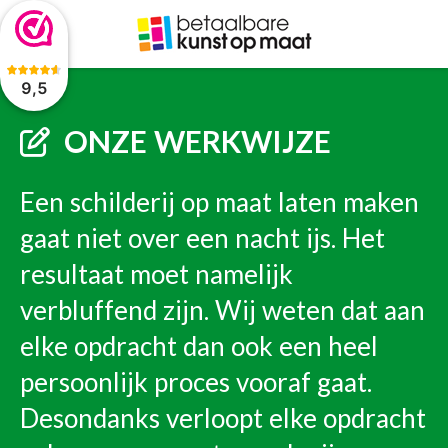
De waardering van www.betaalbarekunst.nl bij
WebwinkelKeur
Reviews
is 9.5/10 gebaseerd op 2045 reviews.
9,5
ONZE WERKWIJZE
Een schilderij op maat laten maken
gaat niet over een nacht ijs. Het
resultaat moet namelijk
verbluffend zijn. Wij weten dat aan
elke opdracht dan ook een heel
persoonlijk proces vooraf gaat.
Desondanks verloopt elke opdracht