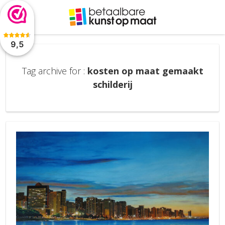
De waardering van www.betaalbarekunst.nl bij
WebwinkelKeur
Reviews
is 9.5/10 gebaseerd op 2045 reviews.
9,5
Tag archive for :
kosten op maat gemaakt
schilderij