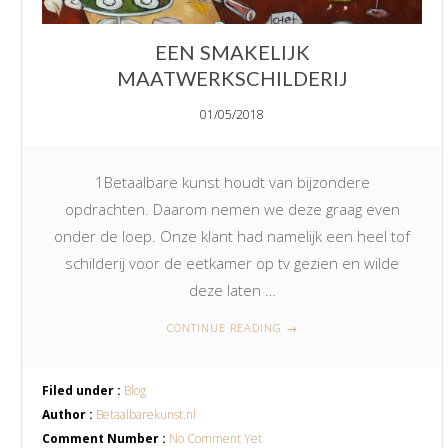
EEN SMAKELIJK
MAATWERKSCHILDERIJ
01/05/2018
1Betaalbare kunst houdt van bijzondere
opdrachten. Daarom nemen we deze graag even
onder de loep. Onze klant had namelijk een heel tof
schilderij voor de eetkamer op tv gezien en wilde
deze laten …
CONTINUE READING
→
Filed under :
Blog
Author :
Betaalbarekunst.nl
Comment Number :
No Comment Yet