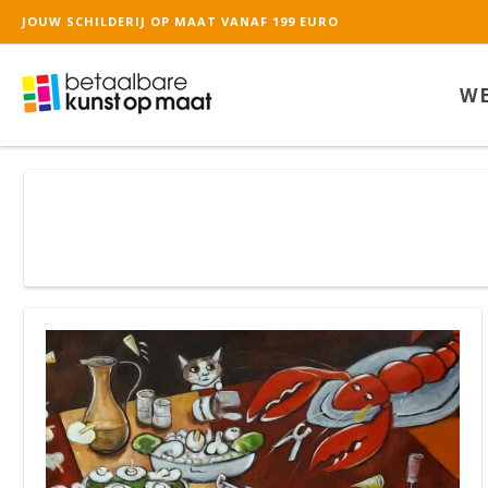
JOUW SCHILDERIJ OP MAAT VANAF 199 EURO
De waardering van ww
WE