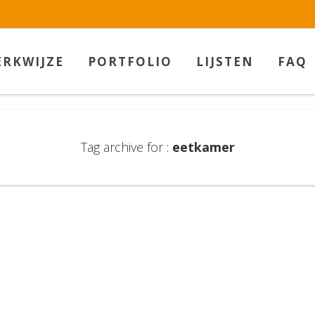
w.betaalbarekunst.nl bij
WebwinkelKeur Reviews
is 9.5/10 gebas
RKWIJZE
PORTFOLIO
LIJSTEN
FAQ
Tag archive for :
eetkamer