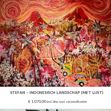
STEFAN – INDONESISCH LANDSCHAP (MET LIJST)
€
1.070,00
incl. btw, excl. verzendkosten