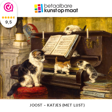
De waardering van www.betaalbarekunst.nl bij
WebwinkelKeur
Reviews
is 9.5/10 gebaseerd op 2045 reviews.
9,5
JOOST – KATJES (MET LIJST)