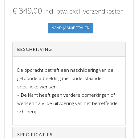
€
349,00
incl. btw, excl. verzendkosten
Robin
NAAR (AAN)BETALEN
-
Loons
BESCHRIJVING
en
Druunense
duinen
De opdracht betreft een naschildering van de
aantal
getoonde afbeelding met onderstaande
specifieke wensen.
– De klant heeft geen verdere opmerkingen of
wensen t.a.v. de uitvoering van het betreffende
schilderij.
SPECIFICATIES