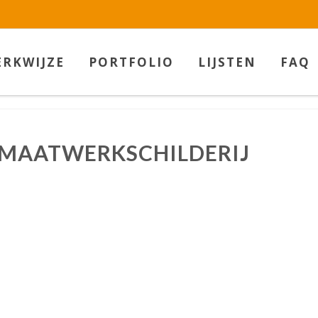
w.betaalbarekunst.nl bij
WebwinkelKeur Reviews
is 9.5/10 gebas
RKWIJZE
PORTFOLIO
LIJSTEN
FAQ
MAATWERKSCHILDERIJ