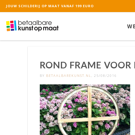
JOUW SCHILDERIJ OP MAAT VANAF 199 EURO
De waardering van ww
WE
ROND FRAME VOOR 
BY
BETAALBAREKUNST.NL
, 25/08/2016