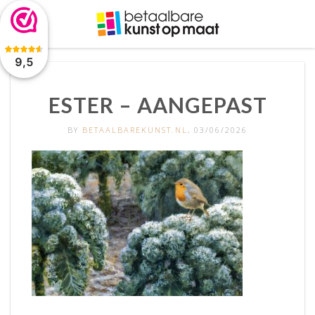
De waardering van www.betaalbarekunst.nl bij
WebwinkelKeur
Reviews
is 9.5/10 gebaseerd op 2045 reviews.
9,5
ESTER – AANGEPAST
BY
BETAALBAREKUNST.NL
, 03/06/2026