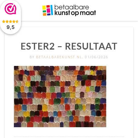
De waardering van www.betaalbarekunst.nl bij
WebwinkelKeur
Reviews
is 9.5/10 gebaseerd op 2045 reviews.
9,5
ESTER2 – RESULTAAT
BY
BETAALBAREKUNST.NL
, 01/06/2026