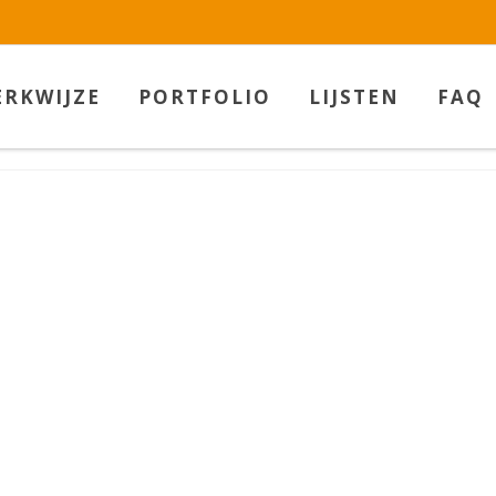
w.betaalbarekunst.nl bij
WebwinkelKeur Reviews
is 9.5/10 gebas
RKWIJZE
PORTFOLIO
LIJSTEN
FAQ