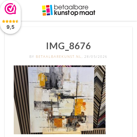
De waardering van www.betaalbarekunst.nl bij
WebwinkelKeur
Reviews
is 9.5/10 gebaseerd op 2045 reviews.
9,5
IMG_8676
BY
BETAALBAREKUNST.NL
, 28/05/2026