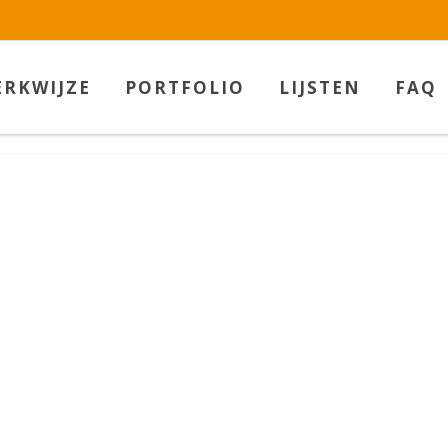
w.betaalbarekunst.nl bij
WebwinkelKeur Reviews
is 9.5/10 gebas
RKWIJZE
PORTFOLIO
LIJSTEN
FAQ