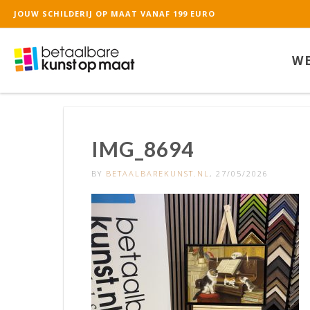
JOUW SCHILDERIJ OP MAAT VANAF 199 EURO
De waardering van ww
WE
IMG_8694
BY
BETAALBAREKUNST.NL
, 27/05/2026