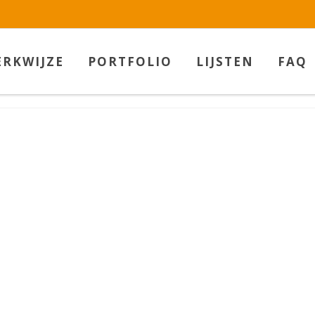
w.betaalbarekunst.nl bij
WebwinkelKeur Reviews
is 9.5/10 gebas
RKWIJZE
PORTFOLIO
LIJSTEN
FAQ