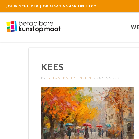
JOUW SCHILDERIJ OP MAAT VANAF 199 EURO
De waardering van ww
WE
KEES
BY
BETAALBAREKUNST.NL
, 20/05/2026