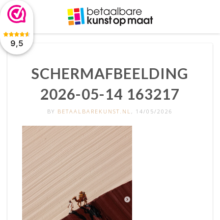
De waardering van www.betaalbarekunst.nl bij
WebwinkelKeur
Reviews
is 9.5/10 gebaseerd op 2045 reviews.
9,5
SCHERMAFBEELDING
2026-05-14 163217
BY
BETAALBAREKUNST.NL
, 14/05/2026