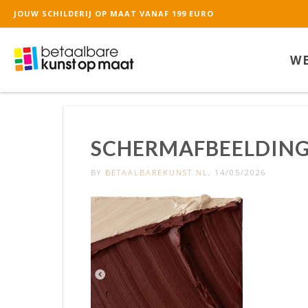
JOUW SCHILDERIJ OP MAAT VANAF 199 EURO
De waardering van ww
WE
SCHERMAFBEELDING 
BY
BETAALBAREKUNST.NL
, 14/05/2026