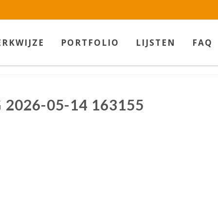
w.betaalbarekunst.nl bij
WebwinkelKeur Reviews
is 9.5/10 gebas
RKWIJZE
PORTFOLIO
LIJSTEN
FAQ
2026-05-14 163155