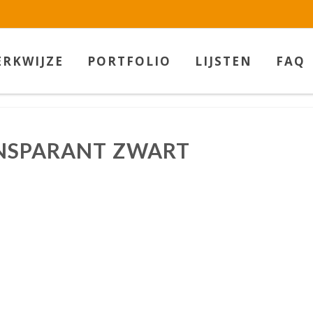
w.betaalbarekunst.nl bij
WebwinkelKeur Reviews
is 9.5/10 gebas
RKWIJZE
PORTFOLIO
LIJSTEN
FAQ
ANSPARANT ZWART