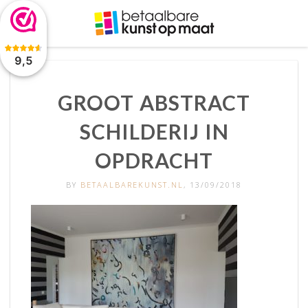
De waardering van www.betaalbarekunst.nl bij
WebwinkelKeur
Reviews
is 9.5/10 gebaseerd op 2045 reviews.
9,5
GROOT ABSTRACT
SCHILDERIJ IN
OPDRACHT
BY
BETAALBAREKUNST.NL
, 13/09/2018