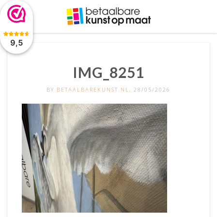
De waardering van www.betaalbarekunst.nl bij
WebwinkelKeur
Reviews
is 9.5/10 gebaseerd op 2045 reviews.
9,5
IMG_8251
BY
BETAALBAREKUNST.NL
, 28/05/2026