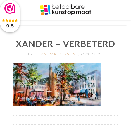
De waardering van www.betaalbarekunst.nl bij
WebwinkelKeur
Reviews
is 9.5/10 gebaseerd op 2045 reviews.
9,5
XANDER – VERBETERD
BY
BETAALBAREKUNST.NL
, 21/05/2026