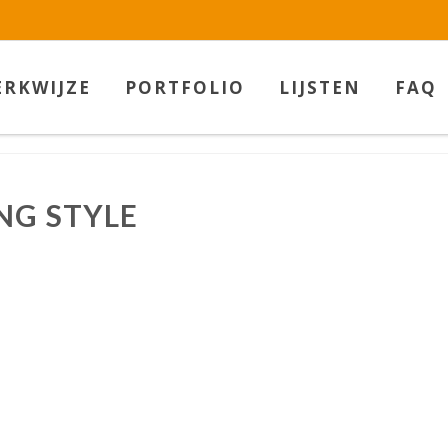
w.betaalbarekunst.nl bij
WebwinkelKeur Reviews
is 9.5/10 gebas
RKWIJZE
PORTFOLIO
LIJSTEN
FAQ
NG STYLE