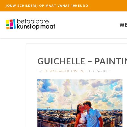
JOUW SCHILDERIJ OP MAAT VANAF 199 EURO
De waardering van ww
WE
GUICHELLE – PAINTI
BY
BETAALBAREKUNST.NL
, 18/05/2026