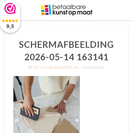
De waardering van www.betaalbarekunst.nl bij
WebwinkelKeur
Reviews
is 9.5/10 gebaseerd op 2045 reviews.
9,5
SCHERMAFBEELDING
2026-05-14 163141
BY
BETAALBAREKUNST.NL
, 14/05/2026