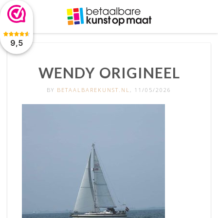
De waardering van www.betaalbarekunst.nl bij
WebwinkelKeur
Reviews
is 9.5/10 gebaseerd op 2045 reviews.
9,5
WENDY ORIGINEEL
BY
BETAALBAREKUNST.NL
, 11/05/2026