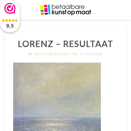
De waardering van www.betaalbarekunst.nl bij
WebwinkelKeur
Reviews
is 9.5/10 gebaseerd op 2045 reviews.
9,5
LORENZ – RESULTAAT
BY
BETAALBAREKUNST.NL
, 01/04/2026