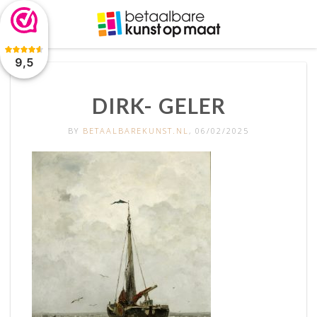
De waardering van www.betaalbarekunst.nl bij
WebwinkelKeur
Reviews
is 9.5/10 gebaseerd op 2045 reviews.
9,5
DIRK- GELER
BY
BETAALBAREKUNST.NL
, 06/02/2025