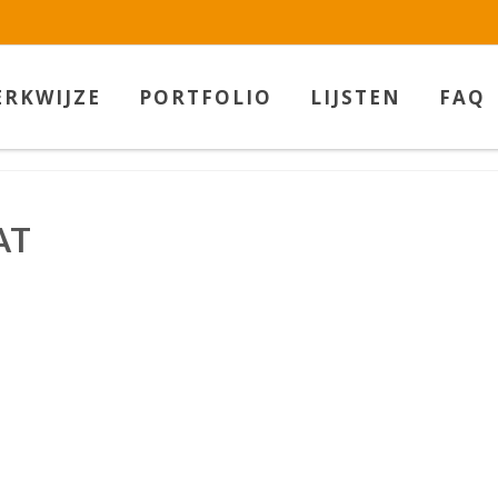
w.betaalbarekunst.nl bij
WebwinkelKeur Reviews
is 9.5/10 gebas
RKWIJZE
PORTFOLIO
LIJSTEN
FAQ
AT