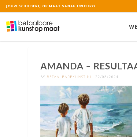
JOUW SCHILDERIJ OP MAAT VANAF 199 EURO
De waardering van ww
WE
AMANDA – RESULTA
BY
BETAALBAREKUNST.NL
, 22/08/2024