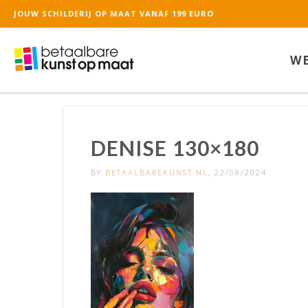
JOUW SCHILDERIJ OP MAAT VANAF 199 EURO
De waardering van ww
WE
DENISE 130×180
BY
BETAALBAREKUNST.NL
, 22/08/2024