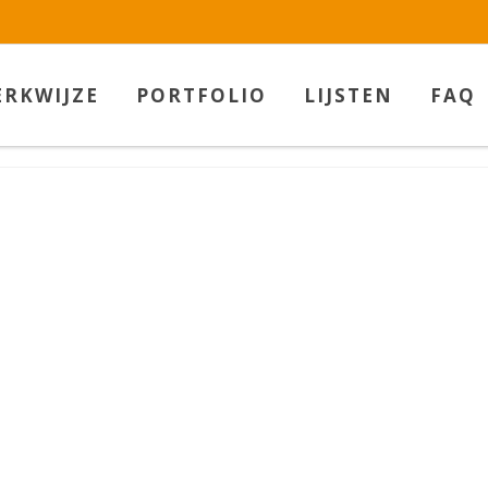
w.betaalbarekunst.nl bij
WebwinkelKeur Reviews
is 9.5/10 gebas
RKWIJZE
PORTFOLIO
LIJSTEN
FAQ