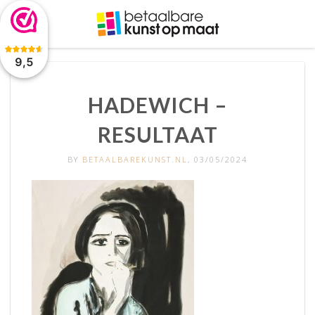
De waardering van www.betaalbarekunst.nl bij
WebwinkelKeur
Reviews
is 9.5/10 gebaseerd op 2045 reviews.
9,5
HADEWICH –
RESULTAAT
BY
BETAALBAREKUNST.NL
, 03/05/2024