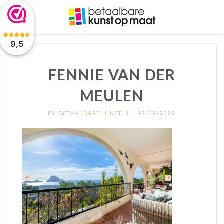
De waardering van www.betaalbarekunst.nl bij
WebwinkelKeur
Reviews
is 9.5/10 gebaseerd op 2045 reviews.
9,5
FENNIE VAN DER
MEULEN
BY
BETAALBAREKUNST.NL
, 18/02/2022