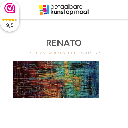
De waardering van www.betaalbarekunst.nl bij
WebwinkelKeur
Reviews
is 9.5/10 gebaseerd op 2045 reviews.
9,5
RENATO
BY
BETAALBAREKUNST.NL
, 25/01/2022