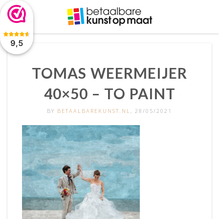
De waardering van www.betaalbarekunst.nl bij
WebwinkelKeur
Reviews
is 9.5/10 gebaseerd op 2045 reviews.
9,5
TOMAS WEERMEIJER
40×50 – TO PAINT
BY
BETAALBAREKUNST.NL
, 28/05/2021